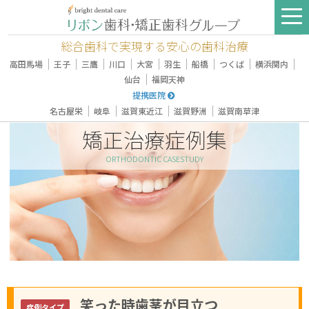
総合歯科で実現する安心の歯科治療
｜
｜
｜
｜
｜
｜
｜
｜
｜
高田馬場
王子
三鷹
川口
大宮
羽生
船橋
つくば
横浜関内
｜
仙台
福岡天神
提携医院
｜
｜
｜
｜
名古屋栄
岐阜
滋賀東近江
滋賀野洲
滋賀南草津
矯正治療症例集
ORTHODONTIC CASESTUDY
笑った時歯茎が目立つ
症例タイプ