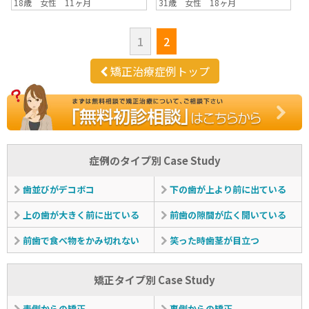
18歳 女性 11ヶ月
31歳 女性 18ヶ月
1
2
矯正治療症例トップ
症例のタイプ別 Case Study
歯並びがデコボコ
下の歯が上より前に出ている
上の歯が大きく前に出ている
前歯の隙間が広く開いている
前歯で食べ物をかみ切れない
笑った時歯茎が目立つ
矯正タイプ別 Case Study
表側からの矯正
裏側からの矯正