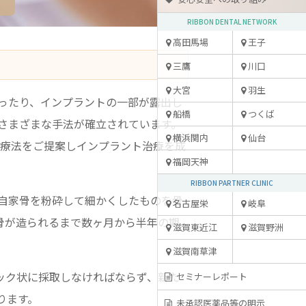
RIBBON DENTAL NETWORK
高田馬場
王子
三鷹
川口
大宮
羽生
ったり、インプラントの一部が露出し
船橋
つくば
さまざまな手法が確立されています。
横浜関内
仙台
治療法をご提案しインプラント治療を成
福岡天神
RIBBON PARTNER CLINIC
自家骨を粉砕して細かくしたものを骨
名古屋栄
岐阜
骨が造られるまで数ヶ月から半年の期
滋賀東近江
滋賀野洲
滋賀南草津
ック状に採取しなければならず、新た
セミナーレポート
ります。
未承認医薬品等の明示