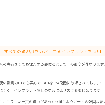
すべての骨密度をカバーするインプラントを採用
人の患者さまでも埋入する部位によって骨の密度が異なります
。
い骨質のD1から柔らかいD4まで4段階に分類されており、C
にくく、インプラント体との結合にはリスク要素となります。
在、こうした骨質の違いがあっても同じように骨との強固な結