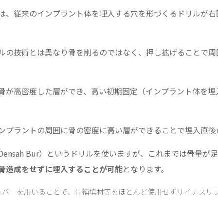
は、従来のインプラント体を埋入する穴を形づくるドリルが右
ルの技術とは異なり骨を削るのではなく、押し拡げることで周
骨が高密度した層ができ、高い初期固定（インプラント体を埋
ンプラントの周囲に骨の密度に高い層ができることで埋入直後
ensah Bur）というドリルを使いますが、これまでは骨量
骨造成をせずに埋入することが可能
となります。
ーバーを用いることで、骨補填材等をほとんど使用せずサイナスリ