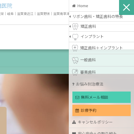
携医院
Home
屋栄
｜
岐阜
｜
滋賀東近江
｜
滋賀野洲
｜
滋賀南草津
リボン歯科・矯正歯科の特長
矯正歯科
インプラント
矯正歯科＋インプラント
一般歯科
審美歯科
お悩み別治療法
無料メール相談
診療予約
キャンセルポリシー
安心安全への取り組み