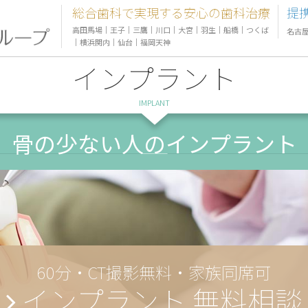
総合歯科で実現する安心の歯科治療
提
高田馬場
｜
王子
｜
三鷹
｜
川口
｜
大宮
｜
羽生
｜
船橋
｜
つくば
名古
｜
横浜関内
｜
仙台
｜
福岡天神
インプラント
IMPLANT
骨の少ない人のインプラント
60分・CT撮影無料・家族同席可
インプラント 無料相談