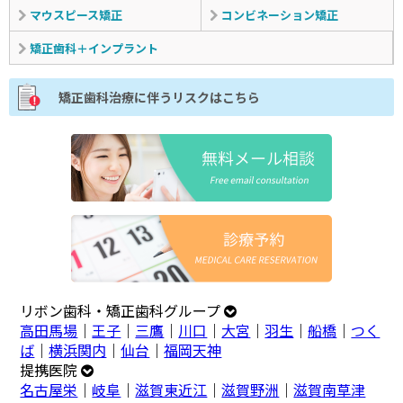
マウスピース矯正
コンビネーション矯正
矯正歯科＋インプラント
矯正歯科治療に伴うリスクはこちら
リボン歯科・矯正歯科グループ
高田馬場
｜
王子
｜
三鷹
｜
川口
｜
大宮
｜
羽生
｜
船橋
｜
つく
ば
｜
横浜関内
｜
仙台
｜
福岡天神
提携医院
名古屋栄
｜
岐阜
｜
滋賀東近江
｜
滋賀野洲
｜
滋賀南草津