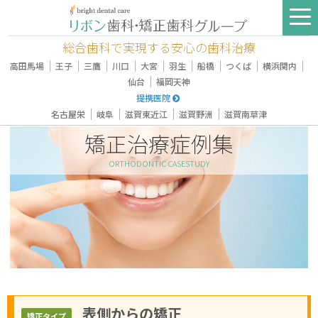
総合歯科で実現する安心の歯科治療
｜
｜
｜
｜
｜
｜
｜
｜
｜
高田馬場
王子
三鷹
川口
大宮
羽生
船橋
つくば
横浜関内
｜
仙台
福岡天神
提携医院
｜
｜
｜
｜
名古屋栄
岐阜
滋賀東近江
滋賀野洲
滋賀南草津
矯正治療症例集
ORTHODONTIC CASESTUDY
表側からの矯正
矯正タイプ