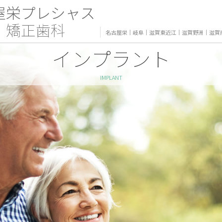
屋栄プレシャス
・矯正歯科
名古屋栄
｜
岐阜
｜
滋賀東近江
｜
滋賀野洲
｜
滋賀
インプラント
IMPLANT