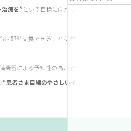
ト治療を”
という目標に向かっ
合は即時交換できることが理
備機器による予知性の高い治
で
“患者さま目線のやさしいイ