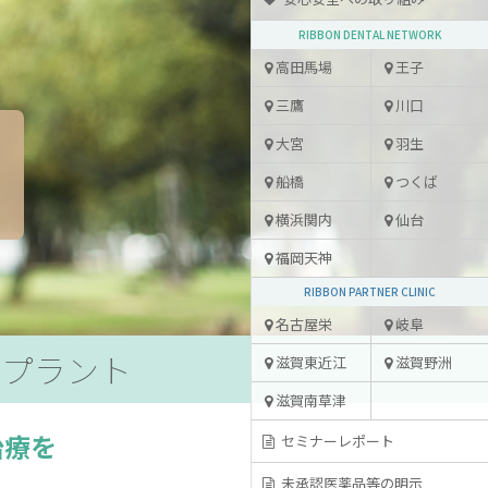
RIBBON DENTAL NETWORK
高田馬場
王子
三鷹
川口
大宮
羽生
船橋
つくば
横浜関内
仙台
福岡天神
RIBBON PARTNER CLINIC
名古屋栄
岐阜
ンプラント
滋賀東近江
滋賀野洲
滋賀南草津
治療を
セミナーレポート
未承認医薬品等の明示