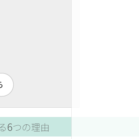
6
る
つの理由