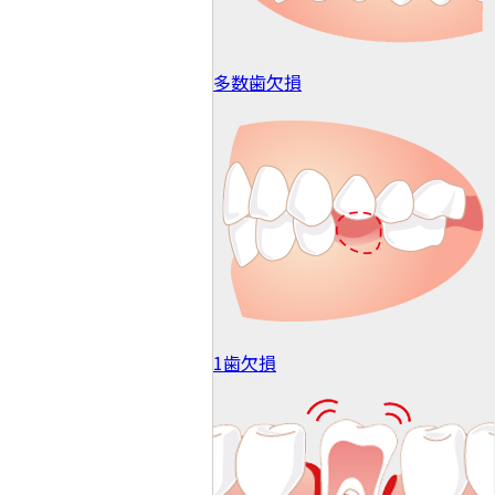
多数歯欠損
1歯欠損