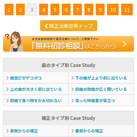
1
2
3
4
5
6
7
8
9
10
11
矯正治療症例トップ
歯のタイプ別 Case Study
歯並びがデコボコ
下の歯が上より前に出ている
上の歯が大きく前に出ている
前歯の隙間が広く開いている
前歯で食べ物をかみ切れない
笑った時歯茎が目立つ
矯正タイプ別 Case Study
表側からの矯正
裏側からの矯正