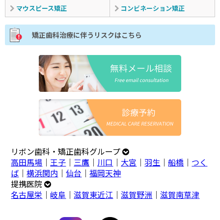
マウスピース矯正
コンビネーション矯正
矯正歯科治療に伴うリスクはこちら
リボン歯科・矯正歯科グループ
高田馬場
｜
王子
｜
三鷹
｜
川口
｜
大宮
｜
羽生
｜
船橋
｜
つく
ば
｜
横浜関内
｜
仙台
｜
福岡天神
提携医院
名古屋栄
｜
岐阜
｜
滋賀東近江
｜
滋賀野洲
｜
滋賀南草津