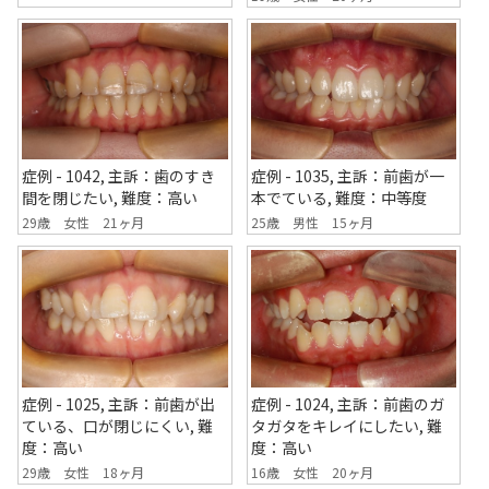
症例 - 1042, 主訴：歯のすき
症例 - 1035, 主訴：前歯が一
間を閉じたい, 難度：高い
本でている, 難度：中等度
29歳 女性 21ヶ月
25歳 男性 15ヶ月
症例 - 1025, 主訴：前歯が出
症例 - 1024, 主訴：前歯のガ
ている、口が閉じにくい, 難
タガタをキレイにしたい, 難
度：高い
度：高い
29歳 女性 18ヶ月
16歳 女性 20ヶ月