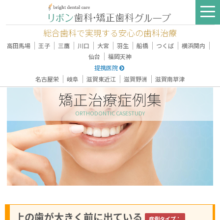
総合歯科で実現する安心の歯科治療
｜
｜
｜
｜
｜
｜
｜
｜
｜
高田馬場
王子
三鷹
川口
大宮
羽生
船橋
つくば
横浜関内
｜
仙台
福岡天神
提携医院
｜
｜
｜
｜
名古屋栄
岐阜
滋賀東近江
滋賀野洲
滋賀南草津
矯正治療症例集
ORTHODONTIC CASESTUDY
上の歯が大きく前に出ている
症例タイプ：