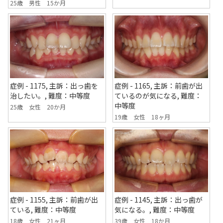
25歳 男性 15か月
症例 - 1175, 主訴：出っ歯を
症例 - 1165, 主訴：前歯が出
治したい。, 難度：中等度
ているのが気になる, 難度：
中等度
25歳 女性 20か月
19歳 女性 18ヶ月
症例 - 1155, 主訴：前歯が出
症例 - 1145, 主訴：出っ歯が
ている, 難度：中等度
気になる。, 難度：中等度
18歳 女性 21ヶ月
39歳 女性 18か月