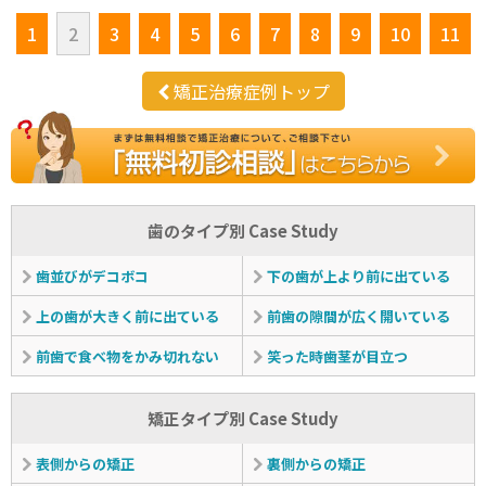
1
2
3
4
5
6
7
8
9
10
11
矯正治療症例トップ
歯のタイプ別 Case Study
歯並びがデコボコ
下の歯が上より前に出ている
上の歯が大きく前に出ている
前歯の隙間が広く開いている
前歯で食べ物をかみ切れない
笑った時歯茎が目立つ
矯正タイプ別 Case Study
表側からの矯正
裏側からの矯正