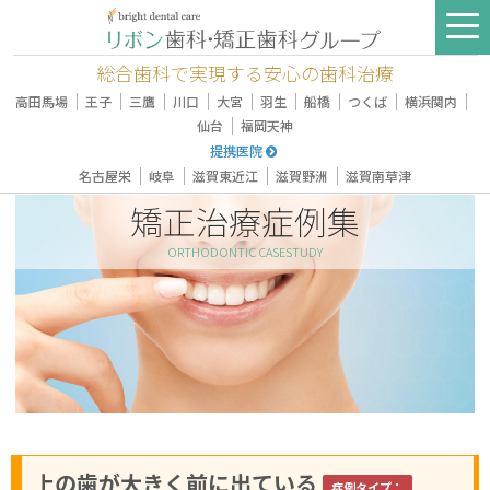
総合歯科で実現する安心の歯科治療
｜
｜
｜
｜
｜
｜
｜
｜
｜
高田馬場
王子
三鷹
川口
大宮
羽生
船橋
つくば
横浜関内
｜
仙台
福岡天神
提携医院
｜
｜
｜
｜
名古屋栄
岐阜
滋賀東近江
滋賀野洲
滋賀南草津
矯正治療症例集
ORTHODONTIC CASESTUDY
上の歯が大きく前に出ている
症例タイプ：