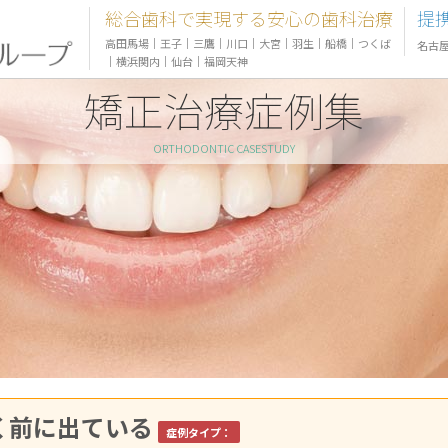
総合歯科で実現する安心の歯科治療
提
高田馬場
｜
王子
｜
三鷹
｜
川口
｜
大宮
｜
羽生
｜
船橋
｜
つくば
名古
｜
横浜関内
｜
仙台
｜
福岡天神
矯正治療症例集
ORTHODONTIC CASESTUDY
く前に出ている
症例タイプ：