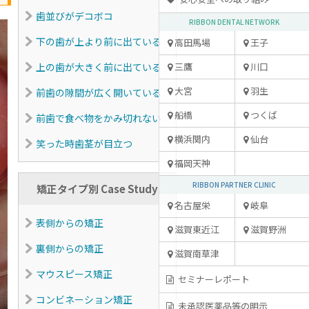
歯並びがデコボコ
RIBBON DENTAL NETWORK
下の歯が上より前に出ている
高田馬場
王子
上の歯が大きく前に出ている
三鷹
川口
大宮
羽生
前歯の隙間が広く開いている
船橋
つくば
前歯で食べ物をかみ切れない
横浜関内
仙台
笑った時歯茎が目立つ
福岡天神
RIBBON PARTNER CLINIC
矯正タイプ別 Case Study
名古屋栄
岐阜
表側からの矯正
滋賀東近江
滋賀野洲
裏側からの矯正
滋賀南草津
マウスピース矯正
セミナーレポート
コンビネーション矯正
未承認医薬品等の明示