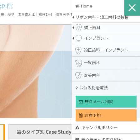
携医院
Home
屋栄
｜
岐阜
｜
滋賀東近江
｜
滋賀野洲
｜
滋賀南草津
リボン歯科・矯正歯科の特長
矯正歯科
インプラント
矯正歯科＋インプラント
一般歯科
審美歯科
お悩み別治療法
無料メール相談
診療予約
キャンセルポリシー
歯のタイプ別 Case Study
安心安全への取り組み