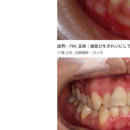
症例 - 794, 主訴：歯並びをきれいにし
27歳 女性, 治療期間：24ヵ月