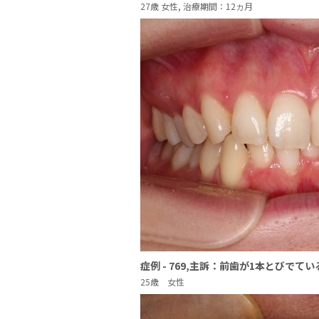
27歳 女性, 治療期間：12ヵ月
症例 - 769,主訴：前歯が1本とびでて
25歳 女性