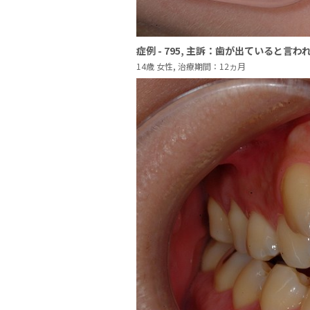
症例 - 795, 主訴：歯が出ていると言わ
14歳 女性, 治療期間：12ヵ月