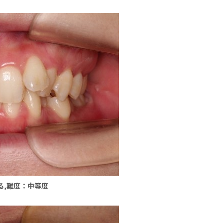
いる,難度：中等度