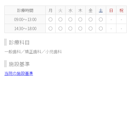
診療時間
月
火
水
木
金
土
日
祝
09:00〜13:00
○
○
○
○
○
○
-
-
14:30～18:00
○
○
○
○
○
○
-
-
診療科目
一般歯科／矯正歯科／小児歯科
施設基準
当院の施設基準