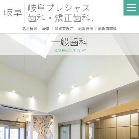
岐阜プレシャス
岐阜
歯科・矯正歯科．
｜
｜
｜
｜
名古屋栄
岐阜
滋賀東近江
滋賀野洲
滋賀南草津
一般歯科
GENERAL DENTISTRY