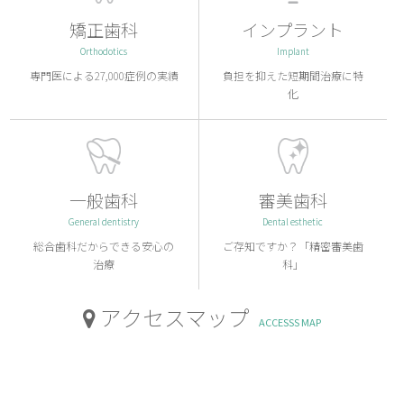
矯正歯科
インプラント
Orthodotics
Implant
専門医による27,000症例の実績
負担を抑えた短期間治療に特
化
一般歯科
審美歯科
General dentistry
Dental esthetic
総合歯科だからできる安心の
ご存知ですか？「精密審美歯
治療
科」
アクセスマップ
ACCESSS MAP