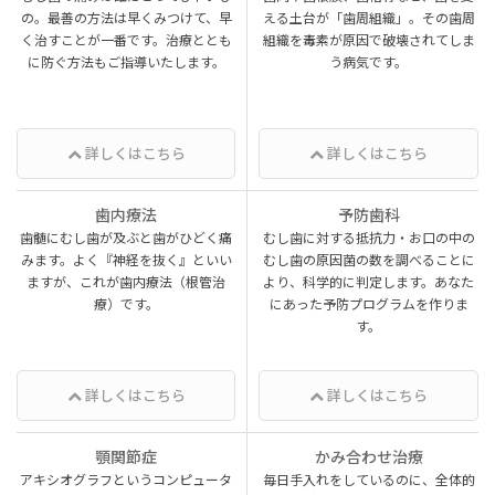
の。最善の方法は早くみつけて、早
える土台が「歯周組織」。その歯周
く治すことが一番です。治療ととも
組織を毒素が原因で破壊されてしま
に防ぐ方法もご指導いたします。
う病気です。
詳しくはこちら
詳しくはこちら
歯内療法
予防歯科
歯髄にむし歯が及ぶと歯がひどく痛
むし歯に対する抵抗力・お口の中の
みます。よく『神経を抜く』といい
むし歯の原因菌の数を調べることに
ますが、これが歯内療法（根管治
より、科学的に判定します。あなた
療）です。
にあった予防プログラムを作りま
す。
詳しくはこちら
詳しくはこちら
顎関節症
かみ合わせ治療
アキシオグラフというコンピュータ
毎日手入れをしているのに、全体的