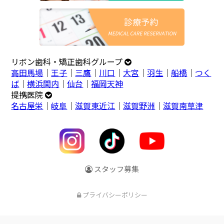
リボン歯科・矯正歯科グループ
高田馬場
｜
王子
｜
三鷹
｜
川口
｜
大宮
｜
羽生
｜
船橋
｜
つく
ば
｜
横浜関内
｜
仙台
｜
福岡天神
提携医院
名古屋栄
｜
岐阜
｜
滋賀東近江
｜
滋賀野洲
｜
滋賀南草津
スタッフ募集
プライバシーポリシー