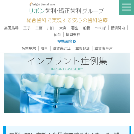
総合歯科で実現する安心の歯科治療
｜
｜
｜
｜
｜
｜
｜
｜
｜
高田馬場
王子
三鷹
川口
大宮
羽生
船橋
つくば
横浜関内
｜
仙台
福岡天神
提携医院
｜
｜
｜
｜
名古屋栄
岐阜
滋賀東近江
滋賀野洲
滋賀南草津
インプラント症例集
IMPLANT CASESTUDY