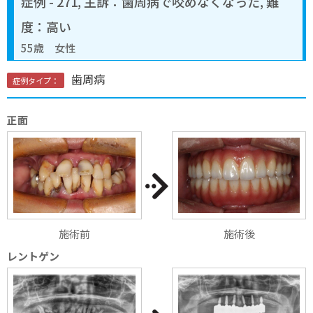
症例 - 271, 主訴：歯周病で咬めなくなった, 難
度：高い
55歳 女性
歯周病
症例タイプ：
正面
施術後
施術前
レントゲン