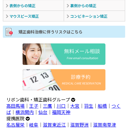
表側からの矯正
裏側からの矯正
マウスピース矯正
コンビネーション矯正
矯正歯科治療に伴うリスクはこちら
リボン歯科・矯正歯科グループ
高田馬場
｜
王子
｜
三鷹
｜
川口
｜
大宮
｜
羽生
｜
船橋
｜
つく
ば
｜
横浜関内
｜
仙台
｜
福岡天神
提携医院
名古屋栄
｜
岐阜
｜
滋賀東近江
｜
滋賀野洲
｜
滋賀南草津