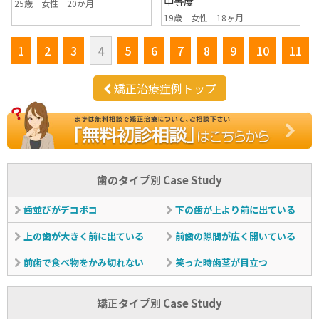
中等度
25歳 女性 20か月
19歳 女性 18ヶ月
1
2
3
4
5
6
7
8
9
10
11
矯正治療症例トップ
歯のタイプ別 Case Study
歯並びがデコボコ
下の歯が上より前に出ている
上の歯が大きく前に出ている
前歯の隙間が広く開いている
前歯で食べ物をかみ切れない
笑った時歯茎が目立つ
矯正タイプ別 Case Study