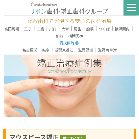
総合歯科で実現する安心の歯科治療
｜
｜
｜
｜
｜
｜
｜
｜
｜
高田馬場
王子
三鷹
川口
大宮
羽生
船橋
つくば
横浜関内
｜
仙台
福岡天神
提携医院
｜
｜
｜
｜
名古屋栄
岐阜
滋賀東近江
滋賀野洲
滋賀南草津
矯正治療症例集
ORTHODONTIC CASESTUDY
マウスピース矯正
矯正タイプ：