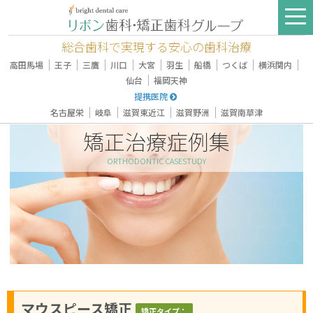
総合歯科で実現する安心の歯科治療
｜
｜
｜
｜
｜
｜
｜
｜
｜
高田馬場
王子
三鷹
川口
大宮
羽生
船橋
つくば
横浜関内
｜
仙台
福岡天神
提携医院
｜
｜
｜
｜
名古屋栄
岐阜
滋賀東近江
滋賀野洲
滋賀南草津
矯正治療症例集
ORTHODONTIC CASESTUDY
マウスピース矯正
矯正タイプ：