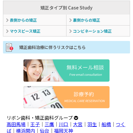
矯正タイプ別 Case Study
表側からの矯正
裏側からの矯正
マウスピース矯正
コンビネーション矯正
矯正歯科治療に伴うリスクはこちら
リボン歯科・矯正歯科グループ
高田馬場
｜
王子
｜
三鷹
｜
川口
｜
大宮
｜
羽生
｜
船橋
｜
つく
ば
｜
横浜関内
｜
仙台
｜
福岡天神