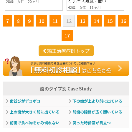
とりたい,難度：低い
28歳 女性 20ヶ月
42歳 女性 11ヶ月
7
8
9
10
11
12
13
14
15
16
17
矯正治療症例トップ
歯のタイプ別 Case Study
歯並びがデコボコ
下の歯が上より前に出ている
上の歯が大きく前に出ている
前歯の隙間が広く開いている
前歯で食べ物をかみ切れない
笑った時歯茎が目立つ