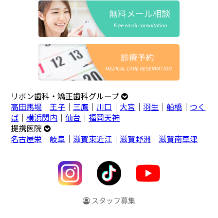
リボン歯科・矯正歯科グループ
高田馬場
｜
王子
｜
三鷹
｜
川口
｜
大宮
｜
羽生
｜
船橋
｜
つく
ば
｜
横浜関内
｜
仙台
｜
福岡天神
提携医院
名古屋栄
｜
岐阜
｜
滋賀東近江
｜
滋賀野洲
｜
滋賀南草津
スタッフ募集