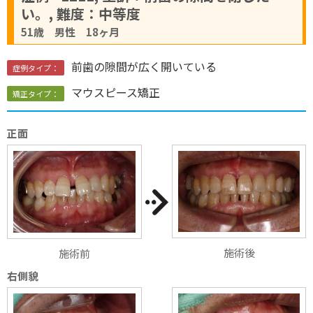
い。, 難度：中等度
51歳 男性 18ヶ月
前歯の隙間が広く開いている
症例タイプ：
マウスピース矯正
矯正タイプ：
正面
施術後
施術前
右側貌