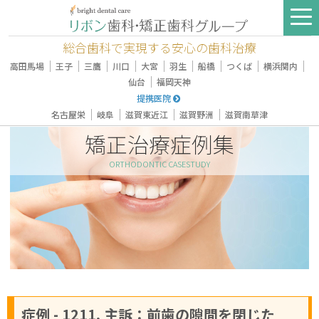
総合歯科で実現する安心の歯科治療
｜
｜
｜
｜
｜
｜
｜
｜
｜
高田馬場
王子
三鷹
川口
大宮
羽生
船橋
つくば
横浜関内
｜
仙台
福岡天神
提携医院
｜
｜
｜
｜
名古屋栄
岐阜
滋賀東近江
滋賀野洲
滋賀南草津
矯正治療症例集
ORTHODONTIC CASESTUDY
症例 - 1211, 主訴：前歯の隙間を閉じた