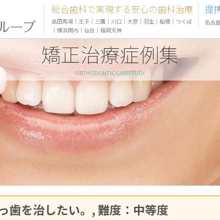
総合歯科で実現する安心の歯科治療
提
高田馬場
｜
王子
｜
三鷹
｜
川口
｜
大宮
｜
羽生
｜
船橋
｜
つくば
名古
｜
横浜関内
｜
仙台
｜
福岡天神
矯正治療症例集
ORTHODONTIC CASESTUDY
訴：出っ歯を治したい。, 難度：中等度