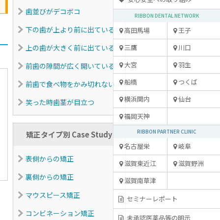
歯並びがデコボコ
RIBBON DENTAL NETWORK
下の歯が上より前に出ている
高田馬場
王子
上の歯が大きく前に出ている
三鷹
川口
大宮
羽生
前歯の隙間が広く開いている
船橋
つくば
前歯で食べ物をかみ切れない
横浜関内
仙台
笑った時歯茎が目立つ
福岡天神
RIBBON PARTNER CLINIC
矯正タイプ別 Case Study
名古屋栄
岐阜
表側からの矯正
滋賀東近江
滋賀野洲
裏側からの矯正
滋賀南草津
マウスピース矯正
セミナーレポート
コンビネーション矯正
未承認医薬品等の明示