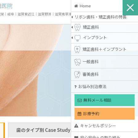
携医院
Home
屋栄
｜
岐阜
｜
滋賀東近江
｜
滋賀野洲
｜
滋賀南草津
リボン歯科・矯正歯科の特長
矯正歯科
インプラント
矯正歯科＋インプラント
一般歯科
審美歯科
お悩み別治療法
無料メール相談
診療予約
キャンセルポリシー
歯のタイプ別 Case Study
安心安全への取り組み