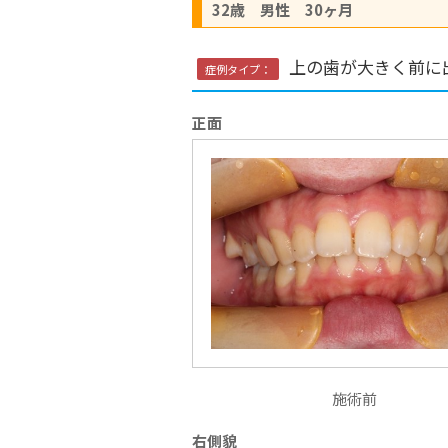
32歳 男性 30ヶ月
上の歯が大きく前に
症例タイプ：
正面
施術前
右側貌