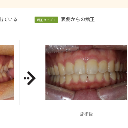
出ている
表側からの矯正
矯正タイプ：
施術後