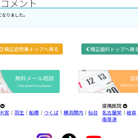
のコメント
になりました。
矯正症例集トップへ戻る
矯正歯科トップへ戻
プ
提携医院
大宮
｜
羽生
｜
船橋
｜
つくば
｜
横浜関内
｜
仙台
名古屋栄
｜
岐阜
南草津