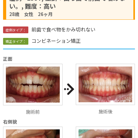
い。, 難度：高い
28歳 女性 26ヶ月
前歯で食べ物をかみ切れない
症例タイプ：
コンビネーション矯正
矯正タイプ：
正面
施術後
施術前
右側貌