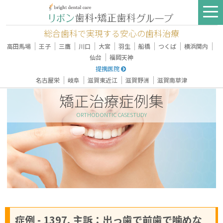
総合歯科で実現する安心の歯科治療
｜
｜
｜
｜
｜
｜
｜
｜
｜
高田馬場
王子
三鷹
川口
大宮
羽生
船橋
つくば
横浜関内
｜
仙台
福岡天神
提携医院
｜
｜
｜
｜
名古屋栄
岐阜
滋賀東近江
滋賀野洲
滋賀南草津
矯正治療症例集
ORTHODONTIC CASESTUDY
症例 - 1397, 主訴：出っ歯で前歯で噛めな