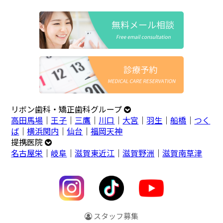
リボン歯科・矯正歯科グループ
高田馬場
｜
王子
｜
三鷹
｜
川口
｜
大宮
｜
羽生
｜
船橋
｜
つく
ば
｜
横浜関内
｜
仙台
｜
福岡天神
提携医院
名古屋栄
｜
岐阜
｜
滋賀東近江
｜
滋賀野洲
｜
滋賀南草津
スタッフ募集