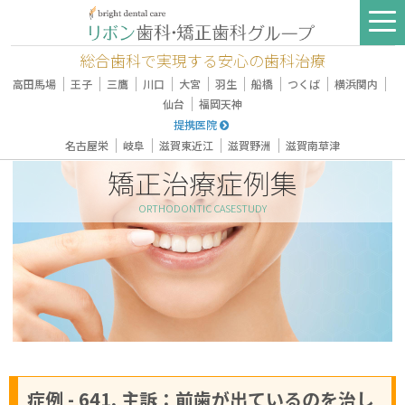
総合歯科で実現する安心の歯科治療
｜
｜
｜
｜
｜
｜
｜
｜
｜
高田馬場
王子
三鷹
川口
大宮
羽生
船橋
つくば
横浜関内
｜
仙台
福岡天神
提携医院
｜
｜
｜
｜
名古屋栄
岐阜
滋賀東近江
滋賀野洲
滋賀南草津
矯正治療症例集
ORTHODONTIC CASESTUDY
症例 - 641, 主訴：前歯が出ているのを治し