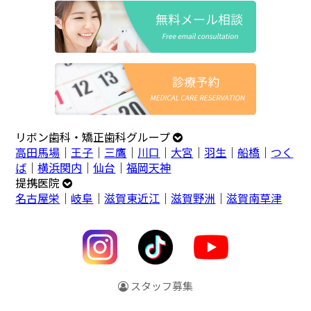
リボン歯科・矯正歯科グループ
高田馬場
｜
王子
｜
三鷹
｜
川口
｜
大宮
｜
羽生
｜
船橋
｜
つく
ば
｜
横浜関内
｜
仙台
｜
福岡天神
提携医院
名古屋栄
｜
岐阜
｜
滋賀東近江
｜
滋賀野洲
｜
滋賀南草津
スタッフ募集