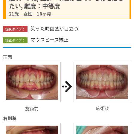
たい, 難度：中等度
21歳 女性 16ヶ月
笑った時歯茎が目立つ
症例タイプ：
マウスピース矯正
矯正タイプ：
正面
施術後
施術前
右側貌