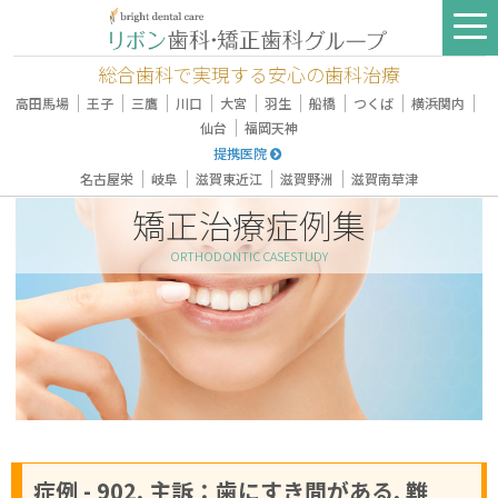
総合歯科で実現する安心の歯科治療
｜
｜
｜
｜
｜
｜
｜
｜
｜
高田馬場
王子
三鷹
川口
大宮
羽生
船橋
つくば
横浜関内
｜
仙台
福岡天神
提携医院
｜
｜
｜
｜
名古屋栄
岐阜
滋賀東近江
滋賀野洲
滋賀南草津
矯正治療症例集
ORTHODONTIC CASESTUDY
症例 - 902, 主訴：歯にすき間がある, 難