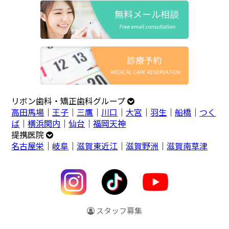
リボン歯科・矯正歯科グループ
高田馬場
｜
王子
｜
三鷹
｜
川口
｜
大宮
｜
羽生
｜
船橋
｜
つく
ば
｜
横浜関内
｜
仙台
｜
福岡天神
提携医院
名古屋栄
｜
岐阜
｜
滋賀東近江
｜
滋賀野洲
｜
滋賀南草津
スタッフ募集