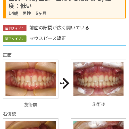
度：低い
14歳 男性 6ヶ月
前歯の隙間が広く開いている
症例タイプ：
マウスピース矯正
矯正タイプ：
正面
施術後
施術前
右側貌