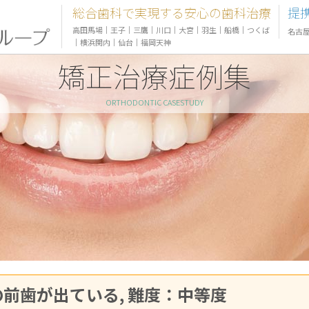
総合歯科で実現する安心の歯科治療
提
高田馬場
｜
王子
｜
三鷹
｜
川口
｜
大宮
｜
羽生
｜
船橋
｜
つくば
名古
｜
横浜関内
｜
仙台
｜
福岡天神
矯正治療症例集
ORTHODONTIC CASESTUDY
：上の前歯が出ている, 難度：中等度