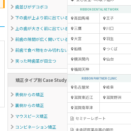
歯並びがデコボコ
RIBBON DENTAL NETWORK
下の歯が上より前に出ている
高田馬場
王子
上の歯が大きく前に出ている
三鷹
川口
大宮
羽生
前歯の隙間が広く開いている
船橋
つくば
前歯で食べ物をかみ切れない
横浜関内
仙台
笑った時歯茎が目立つ
福岡天神
RIBBON PARTNER CLINIC
矯正タイプ別 Case Study
名古屋栄
岐阜
表側からの矯正
滋賀東近江
滋賀野洲
裏側からの矯正
滋賀南草津
マウスピース矯正
セミナーレポート
コンビネーション矯正
未承認医薬品等の明示