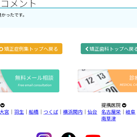
のコメント
良かったです。
矯正症例集トップへ戻る
矯正歯科トップへ戻
プ
提携医院
大宮
｜
羽生
｜
船橋
｜
つくば
｜
横浜関内
｜
仙台
名古屋栄
｜
岐阜
南草津