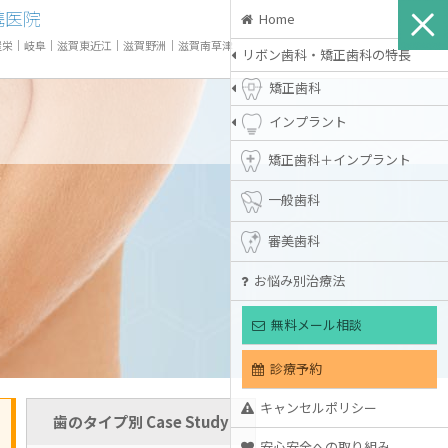
携医院
Home
屋栄
｜
岐阜
｜
滋賀東近江
｜
滋賀野洲
｜
滋賀南草津
リボン歯科・矯正歯科の特長
矯正歯科
インプラント
矯正歯科＋インプラント
一般歯科
審美歯科
お悩み別治療法
無料メール相談
診療予約
キャンセルポリシー
歯のタイプ別 Case Study
安心安全への取り組み