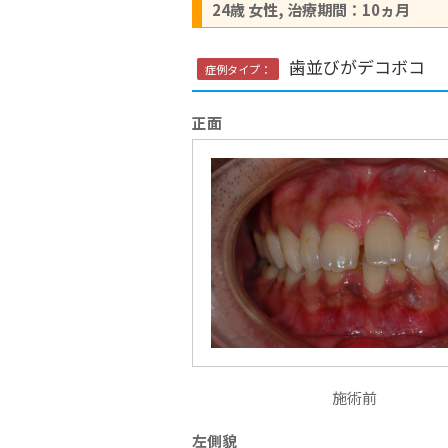
24歳 女性, 治療期間：10ヵ月
歯並びがデコボコ
症例タイプ：
正面
施術前
左側貌