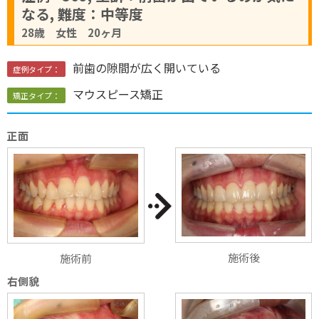
なる, 難度：中等度
28歳 女性 20ヶ月
前歯の隙間が広く開いている
症例タイプ：
マウスピース矯正
矯正タイプ：
正面
施術後
施術前
右側貌