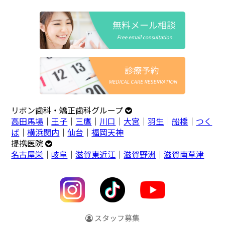
リボン歯科・矯正歯科グループ
高田馬場
｜
王子
｜
三鷹
｜
川口
｜
大宮
｜
羽生
｜
船橋
｜
つく
ば
｜
横浜関内
｜
仙台
｜
福岡天神
提携医院
名古屋栄
｜
岐阜
｜
滋賀東近江
｜
滋賀野洲
｜
滋賀南草津
スタッフ募集