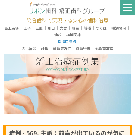
総合歯科で実現する安心の歯科治療
｜
｜
｜
｜
｜
｜
｜
｜
｜
高田馬場
王子
三鷹
川口
大宮
羽生
船橋
つくば
横浜関内
｜
仙台
福岡天神
提携医院
｜
｜
｜
｜
名古屋栄
岐阜
滋賀東近江
滋賀野洲
滋賀南草津
矯正治療症例集
ORTHODONTIC CASESTUDY
症例 - 569, 主訴：前歯が出ているのが気に