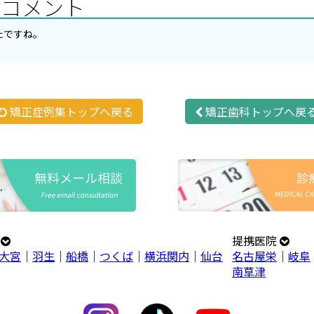
のコメント
たですね。
矯正症例集トップへ戻る
矯正歯科トップへ戻
プ
提携医院
大宮
｜
羽生
｜
船橋
｜
つくば
｜
横浜関内
｜
仙台
名古屋栄
｜
岐阜
南草津