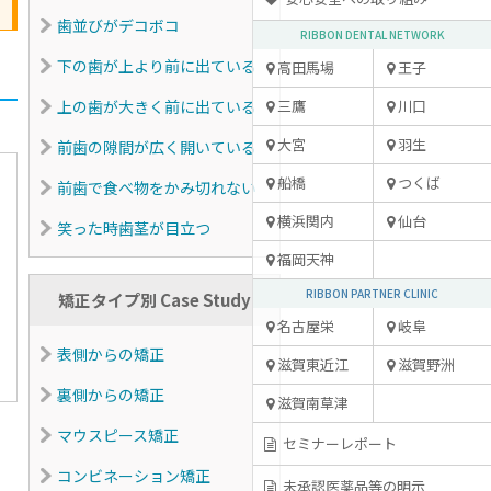
歯並びがデコボコ
RIBBON DENTAL NETWORK
下の歯が上より前に出ている
高田馬場
王子
上の歯が大きく前に出ている
三鷹
川口
大宮
羽生
前歯の隙間が広く開いている
船橋
つくば
前歯で食べ物をかみ切れない
横浜関内
仙台
笑った時歯茎が目立つ
福岡天神
RIBBON PARTNER CLINIC
矯正タイプ別 Case Study
名古屋栄
岐阜
表側からの矯正
滋賀東近江
滋賀野洲
裏側からの矯正
滋賀南草津
マウスピース矯正
セミナーレポート
コンビネーション矯正
未承認医薬品等の明示