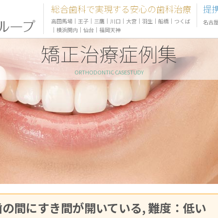
総合歯科で実現する安心の歯科治療
提
高田馬場
｜
王子
｜
三鷹
｜
川口
｜
大宮
｜
羽生
｜
船橋
｜
つくば
名古
｜
横浜関内
｜
仙台
｜
福岡天神
矯正治療症例集
ORTHODONTIC CASESTUDY
：前歯の間にすき間が開いている, 難度：低い