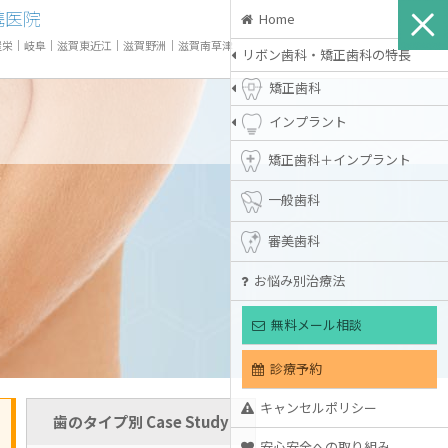
携医院
Home
屋栄
｜
岐阜
｜
滋賀東近江
｜
滋賀野洲
｜
滋賀南草津
リボン歯科・矯正歯科の特長
矯正歯科
インプラント
矯正歯科＋インプラント
一般歯科
審美歯科
お悩み別治療法
無料メール相談
診療予約
キャンセルポリシー
歯のタイプ別 Case Study
安心安全への取り組み