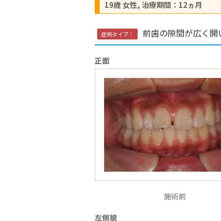
19歳 女性, 治療期間：12ヵ月
前歯の隙間が広く開
症例タイプ：
正面
施術前
左側貌