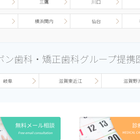
三鷹
川口
横浜関内
仙台
ボン歯科・矯正歯科グループ提携
岐阜
滋賀東近江
滋賀野