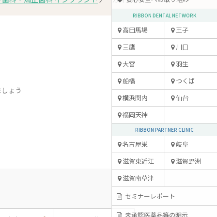
RIBBON DENTAL NETWORK
高田馬場
王子
三鷹
川口
大宮
羽生
船橋
つくば
ましょう
横浜関内
仙台
福岡天神
RIBBON PARTNER CLINIC
名古屋栄
岐阜
滋賀東近江
滋賀野洲
滋賀南草津
セミナーレポート
未承認医薬品等の明示