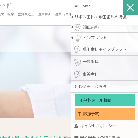
携医院
Home
屋栄
｜
岐阜
｜
滋賀東近江
｜
滋賀野洲
｜
滋賀南草津
リボン歯科・矯正歯科の特長
矯正歯科
インプラント
矯正歯科＋インプラント
一般歯科
審美歯科
お悩み別治療法
無料メール相談
診療予約
キャンセルポリシー
歯科・矯正歯科 インプラント
アーカイブ
安心安全への取り組み