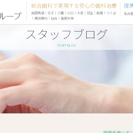
総合歯科で実現する安心の歯科治療
提
高田馬場
｜
王子
｜
三鷹
｜
川口
｜
大宮
｜
羽生
｜
船橋
｜
つくば
名古
｜
横浜関内
｜
仙台
｜
福岡天神
スタッフブログ
STAFF BLOG
福岡天神リボン