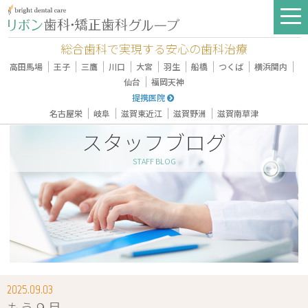
総合歯科で実現する安心の歯科治療
｜
｜
｜
｜
｜
｜
｜
｜
｜
高田馬場
王子
三鷹
川口
大宮
羽生
船橋
つくば
横浜関内
｜
仙台
福岡天神
提携医院
｜
｜
｜
｜
名古屋栄
岐阜
滋賀東近江
滋賀野洲
滋賀南草津
スタッフブログ
STAFF BLOG
2025.09.03
もう９月