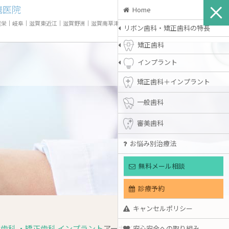
携医院
Home
屋栄
｜
岐阜
｜
滋賀東近江
｜
滋賀野洲
｜
滋賀南草津
リボン歯科・矯正歯科の特長
矯正歯科
インプラント
矯正歯科＋インプラント
一般歯科
審美歯科
お悩み別治療法
無料メール相談
診療予約
キャンセルポリシー
歯科 ・矯正歯科 インプラント
アーカイブ
安心安全への取り組み