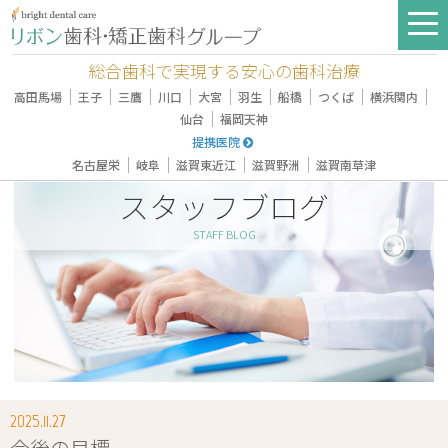
総合歯科で実現する安心の歯科治療
｜
｜
｜
｜
｜
｜
｜
｜
｜
高田馬場
王子
三鷹
川口
大宮
羽生
船橋
つくば
横浜関内
｜
仙台
福岡天神
提携医院
｜
｜
｜
｜
名古屋栄
岐阜
滋賀東近江
滋賀野洲
滋賀南草津
スタッフブログ
STAFF BLOG
2025.11.27
今後の目標