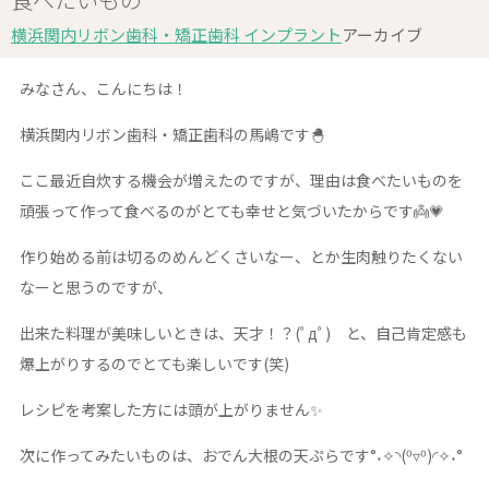
横浜関内リボン歯科・矯正歯科 インプラント
アーカイブ
みなさん、こんにちは！
横浜関内リボン歯科・矯正歯科の馬嶋です🐣
ここ最近自炊する機会が増えたのですが、理由は食べたいものを
頑張って作って食べるのがとても幸せと気づいたからです👼💗
作り始める前は切るのめんどくさいなー、とか生肉触りたくない
なーと思うのですが、
出来た料理が美味しいときは、天才！？(ﾟдﾟ) と、自己肯定感も
爆上がりするのでとても楽しいです(笑)
レシピを考案した方には頭が上がりません✨
次に作ってみたいものは、おでん大根の天ぷらです°˖✧◝(⁰▿⁰)◜✧˖°