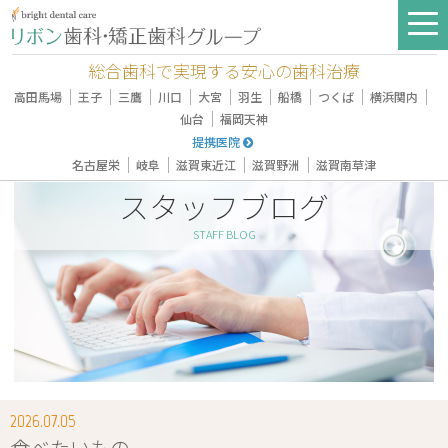
総合歯科で実現する安心の歯科治療
｜
｜
｜
｜
｜
｜
｜
｜
｜
高田馬場
王子
三鷹
川口
大宮
羽生
船橋
つくば
横浜関内
｜
仙台
福岡天神
提携医院
｜
｜
｜
｜
名古屋栄
岐阜
滋賀東近江
滋賀野洲
滋賀南草津
スタッフブログ
STAFF BLOG
2026.07.05
食べたいもの