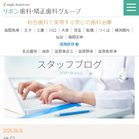
総合歯科で実現する安心の歯科治療
｜
｜
｜
｜
｜
｜
｜
｜
｜
高田馬場
王子
三鷹
川口
大宮
羽生
船橋
つくば
横浜関内
｜
仙台
福岡天神
提携医院
｜
｜
｜
｜
名古屋栄
岐阜
滋賀東近江
滋賀野洲
滋賀南草津
スタッフブログ
STAFF BLOG
2026.06.01
休日