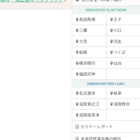
RIBBON DENTAL NETWORK
高田馬場
王子
三鷹
川口
大宮
羽生
船橋
つくば
横浜関内
仙台
福岡天神
RIBBON PARTNER CLINIC
名古屋栄
岐阜
滋賀東近江
滋賀野洲
滋賀南草津
セミナーレポート
未承認医薬品等の明示