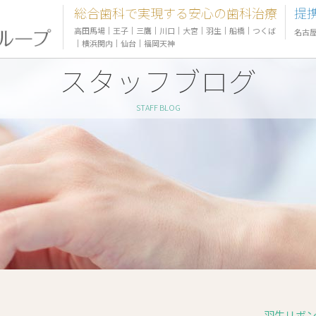
総合歯科で実現する安心の歯科治療
提
高田馬場
｜
王子
｜
三鷹
｜
川口
｜
大宮
｜
羽生
｜
船橋
｜
つくば
名古
｜
横浜関内
｜
仙台
｜
福岡天神
スタッフブログ
STAFF BLOG
羽生リボン