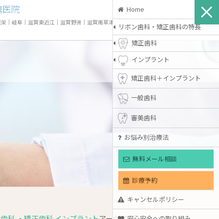
携医院
Home
屋栄
｜
岐阜
｜
滋賀東近江
｜
滋賀野洲
｜
滋賀南草津
リボン歯科・矯正歯科の特長
矯正歯科
インプラント
矯正歯科＋インプラント
一般歯科
審美歯科
お悩み別治療法
無料メール相談
診療予約
キャンセルポリシー
歯科 ・矯正歯科 インプラント
アーカイブ
安心安全への取り組み