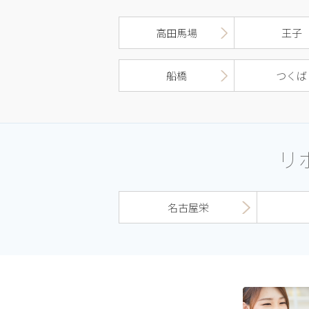
高田馬場
王子
船橋
つくば
リ
名古屋栄