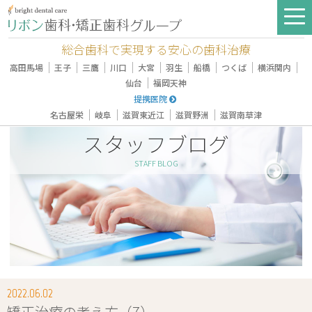
総合歯科で実現する安心の歯科治療
｜
｜
｜
｜
｜
｜
｜
｜
｜
高田馬場
王子
三鷹
川口
大宮
羽生
船橋
つくば
横浜関内
｜
仙台
福岡天神
提携医院
｜
｜
｜
｜
名古屋栄
岐阜
滋賀東近江
滋賀野洲
滋賀南草津
スタッフブログ
STAFF BLOG
2022.06.02
矯正治療の考え方（7）