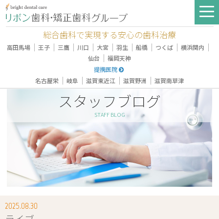
総合歯科で実現する安心の歯科治療
｜
｜
｜
｜
｜
｜
｜
｜
｜
高田馬場
王子
三鷹
川口
大宮
羽生
船橋
つくば
横浜関内
｜
仙台
福岡天神
提携医院
｜
｜
｜
｜
名古屋栄
岐阜
滋賀東近江
滋賀野洲
滋賀南草津
スタッフブログ
STAFF BLOG
2025.08.30
ライブ