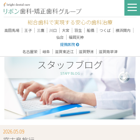
総合歯科で実現する安心の歯科治療
｜
｜
｜
｜
｜
｜
｜
｜
｜
高田馬場
王子
三鷹
川口
大宮
羽生
船橋
つくば
横浜関内
｜
仙台
福岡天神
提携医院
｜
｜
｜
｜
名古屋栄
岐阜
滋賀東近江
滋賀野洲
滋賀南草津
スタッフブログ
STAFF BLOG
2026.05.09
宮古島旅行