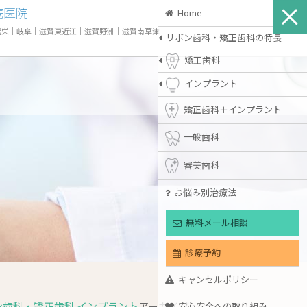
携医院
Home
屋栄
｜
岐阜
｜
滋賀東近江
｜
滋賀野洲
｜
滋賀南草津
リボン歯科・矯正歯科の特長
矯正歯科
インプラント
矯正歯科＋インプラント
一般歯科
審美歯科
お悩み別治療法
無料メール相談
診療予約
キャンセルポリシー
歯科・矯正歯科 インプラント
アーカイブ
安心安全への取り組み