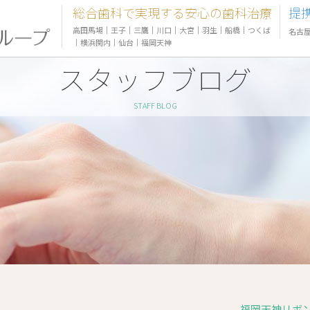
総合歯科で実現する安心の歯科治療
提
高田馬場
｜
王子
｜
三鷹
｜
川口
｜
大宮
｜
羽生
｜
船橋
｜
つくば
名古
｜
横浜関内
｜
仙台
｜
福岡天神
スタッフブログ
STAFF BLOG
福岡天神リボン