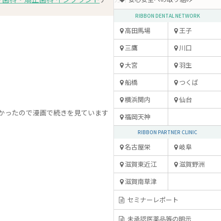
RIBBON DENTAL NETWORK
高田馬場
王子
三鷹
川口
大宮
羽生
船橋
つくば
横浜関内
仙台
なかったので漫画で続きを見ています
福岡天神
RIBBON PARTNER CLINIC
名古屋栄
岐阜
滋賀東近江
滋賀野洲
滋賀南草津
セミナーレポート
未承認医薬品等の明示