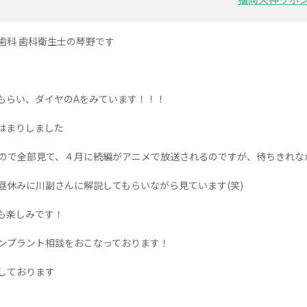
歯科 歯科衛生士の琴野です
もらい、ダイヤのAをみています！！！
はまりしました
いたので全部見て、４月に続編がアニメで放送されるのですが、待ちきれ
昼休みに川副さんに解説してもらいながら見ています(笑)
も楽しみです！
ンプラント相談をおこなっております！
しております