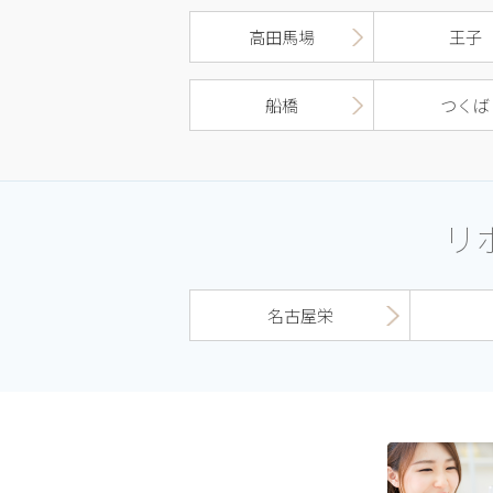
高田馬場
王子
船橋
つくば
リ
名古屋栄