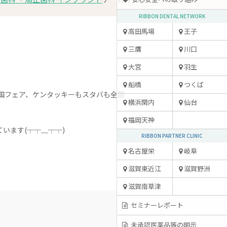
RIBBON DENTAL NETWORK
高田馬場
王子
三鷹
川口
大宮
羽生
船橋
つくば
国フェア、ケンタッキーもスタバも全部
横浜関内
仙台
福岡天神
います(┬┬﹏┬┬)
RIBBON PARTNER CLINIC
名古屋栄
岐阜
滋賀東近江
滋賀野洲
滋賀南草津
セミナーレポート
未承認医薬品等の明示