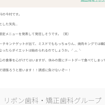
科の今村です。
た矢先...
限定メニューを発表して発狂しそうです。（笑）
ーチキンナゲットが出て、ミスドでももっちゅりん、焼肉キングでは韓
なったらダイエットは始められるのでしょうか。╯︿╰
心の食事を心がけてはいますが、休みの度にチートデーで食べてしまって
で頑張ろうと思います！！誘惑に負けないぞー！
リボン歯科・矯正歯科グループ