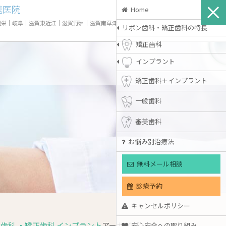
携医院
Home
屋栄
｜
岐阜
｜
滋賀東近江
｜
滋賀野洲
｜
滋賀南草津
リボン歯科・矯正歯科の特長
矯正歯科
インプラント
矯正歯科＋インプラント
一般歯科
審美歯科
お悩み別治療法
無料メール相談
診療予約
キャンセルポリシー
歯科 ・矯正歯科 インプラント
アーカイブ
安心安全への取り組み