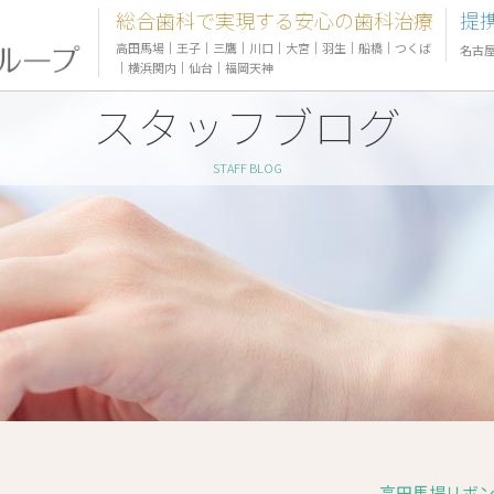
総合歯科で実現する安心の歯科治療
提
高田馬場
｜
王子
｜
三鷹
｜
川口
｜
大宮
｜
羽生
｜
船橋
｜
つくば
名古
｜
横浜関内
｜
仙台
｜
福岡天神
スタッフブログ
STAFF BLOG
高田馬場リボン