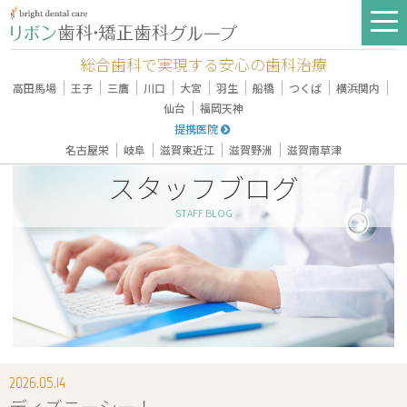
総合歯科で実現する安心の歯科治療
｜
｜
｜
｜
｜
｜
｜
｜
｜
高田馬場
王子
三鷹
川口
大宮
羽生
船橋
つくば
横浜関内
｜
仙台
福岡天神
提携医院
｜
｜
｜
｜
名古屋栄
岐阜
滋賀東近江
滋賀野洲
滋賀南草津
スタッフブログ
STAFF BLOG
2026.05.14
ディズニーシー！