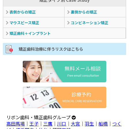
表側からの矯正
裏側からの矯正
マウスピース矯正
コンビネーション矯正
矯正歯科＋インプラント
矯正歯科治療に伴うリスクはこちら
リボン歯科・矯正歯科グループ
高田馬場
｜
王子
｜
三鷹
｜
川口
｜
大宮
｜
羽生
｜
船橋
｜
つく