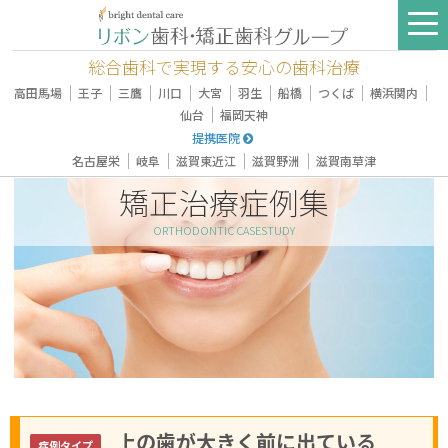
総合歯科で実現する安心の歯科治療
｜
｜
｜
｜
｜
｜
｜
｜
｜
高田馬場
王子
三鷹
川口
大宮
羽生
船橋
つくば
横浜関内
｜
仙台
福岡天神
提携医院
｜
｜
｜
｜
名古屋栄
岐阜
滋賀東近江
滋賀野洲
滋賀南草津
矯正治療症例集
ORTHODONTIC CASESTUDY
上の歯が大きく前に出ている
症例タイプ