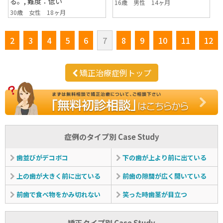
る。, 難度：低い
16歳 男性 14ヶ月
30歳 女性 18ヶ月
2
3
4
5
6
7
8
9
10
11
12
矯正治療症例トップ
症例のタイプ別 Case Study
歯並びがデコボコ
下の歯が上より前に出ている
上の歯が大きく前に出ている
前歯の隙間が広く開いている
前歯で食べ物をかみ切れない
笑った時歯茎が目立つ
矯正タイプ別 Case Study