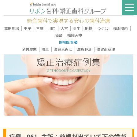
総合歯科で実現する安心の歯科治療
｜
｜
｜
｜
｜
｜
｜
｜
｜
高田馬場
王子
三鷹
川口
大宮
羽生
船橋
つくば
横浜関内
｜
仙台
福岡天神
提携医院
｜
｜
｜
｜
名古屋栄
岐阜
滋賀東近江
滋賀野洲
滋賀南草津
矯正治療症例集
ORTHODONTIC CASESTUDY
症例 - 061, 主訴：前歯が出ていて下の歯が