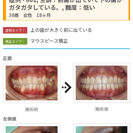
ガタガタしている。, 難度：低い
30歳 女性 18ヶ月
上の歯が大きく前に出ている
症例タイプ：
マウスピース矯正
矯正タイプ：
正面
施術後
施術前
左側貌