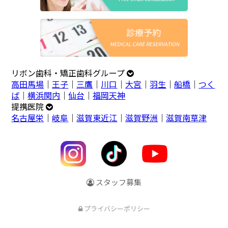
リボン歯科・矯正歯科グループ
高田馬場
｜
王子
｜
三鷹
｜
川口
｜
大宮
｜
羽生
｜
船橋
｜
つく
ば
｜
横浜関内
｜
仙台
｜
福岡天神
提携医院
名古屋栄
｜
岐阜
｜
滋賀東近江
｜
滋賀野洲
｜
滋賀南草津
スタッフ募集
プライバシーポリシー