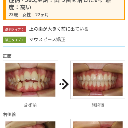
度：高い
23歳 女性 22ヶ月
上の歯が大きく前に出ている
症例タイプ：
マウスピース矯正
矯正タイプ：
正面
施術後
施術前
右側貌