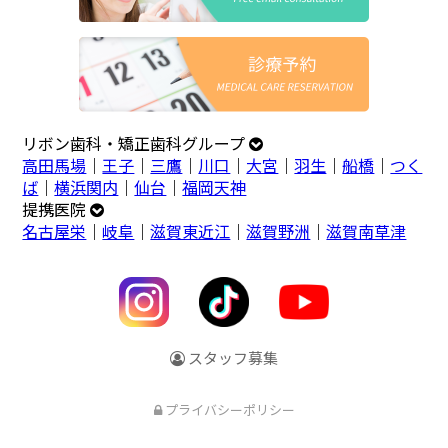
リボン歯科・矯正歯科グループ
高田馬場
｜
王子
｜
三鷹
｜
川口
｜
大宮
｜
羽生
｜
船橋
｜
つく
ば
｜
横浜関内
｜
仙台
｜
福岡天神
提携医院
名古屋栄
｜
岐阜
｜
滋賀東近江
｜
滋賀野洲
｜
滋賀南草津
スタッフ募集
プライバシーポリシー