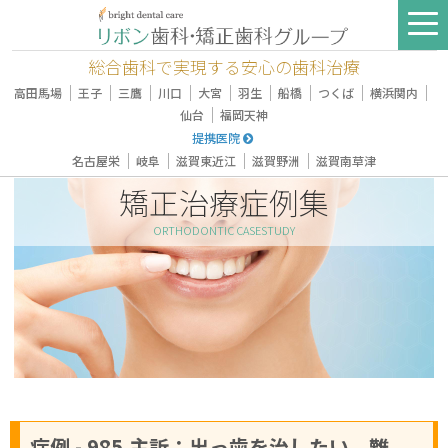
総合歯科で実現する安心の歯科治療
｜
｜
｜
｜
｜
｜
｜
｜
｜
高田馬場
王子
三鷹
川口
大宮
羽生
船橋
つくば
横浜関内
｜
仙台
福岡天神
提携医院
｜
｜
｜
｜
名古屋栄
岐阜
滋賀東近江
滋賀野洲
滋賀南草津
矯正治療症例集
ORTHODONTIC CASESTUDY
症例 - 985,主訴：出っ歯を治したい。難