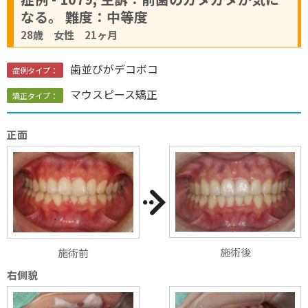
なる。 難度：中等度
28歳 女性 21ヶ月
歯並びがデコボコ
症例タイプ：
マウスピース矯正
矯正タイプ：
正面
施術後
施術前
右側貌