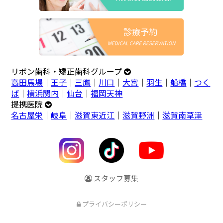
リボン歯科・矯正歯科グループ
高田馬場
｜
王子
｜
三鷹
｜
川口
｜
大宮
｜
羽生
｜
船橋
｜
つく
ば
｜
横浜関内
｜
仙台
｜
福岡天神
提携医院
名古屋栄
｜
岐阜
｜
滋賀東近江
｜
滋賀野洲
｜
滋賀南草津
スタッフ募集
プライバシーポリシー