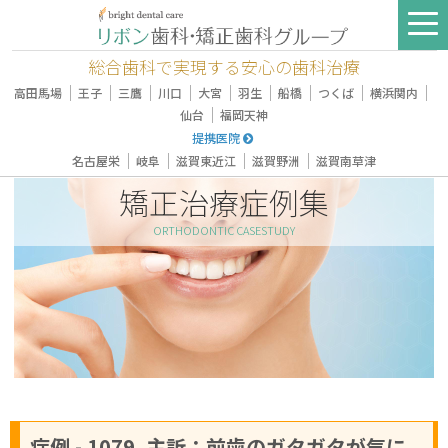
総合歯科で実現する安心の歯科治療
｜
｜
｜
｜
｜
｜
｜
｜
｜
高田馬場
王子
三鷹
川口
大宮
羽生
船橋
つくば
横浜関内
｜
仙台
福岡天神
提携医院
｜
｜
｜
｜
名古屋栄
岐阜
滋賀東近江
滋賀野洲
滋賀南草津
矯正治療症例集
ORTHODONTIC CASESTUDY
症例 - 1079, 主訴：前歯のガタガタが気に