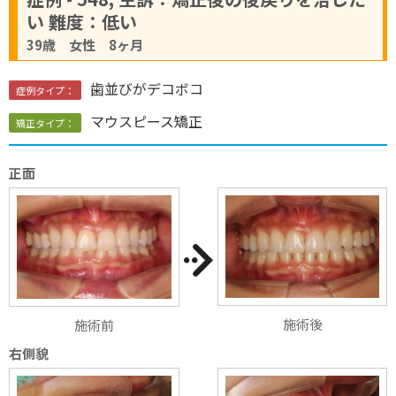
い 難度：低い
39歳 女性 8ヶ月
歯並びがデコボコ
症例タイプ：
マウスピース矯正
矯正タイプ：
正面
施術後
施術前
右側貌