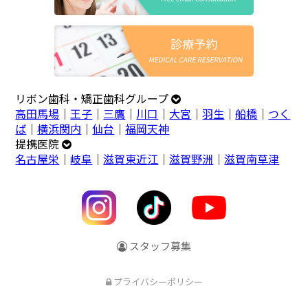
リボン歯科・矯正歯科グループ
高田馬場
｜
王子
｜
三鷹
｜
川口
｜
大宮
｜
羽生
｜
船橋
｜
つく
ば
｜
横浜関内
｜
仙台
｜
福岡天神
提携医院
名古屋栄
｜
岐阜
｜
滋賀東近江
｜
滋賀野洲
｜
滋賀南草津
スタッフ募集
プライバシーポリシー