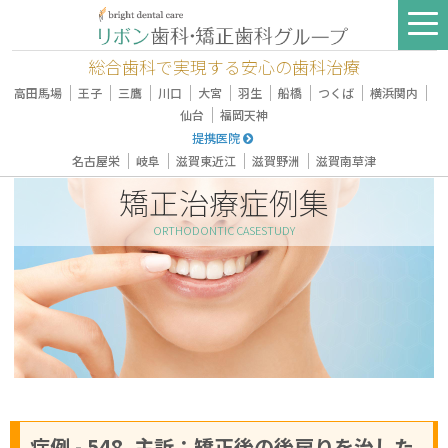
総合歯科で実現する安心の歯科治療
｜
｜
｜
｜
｜
｜
｜
｜
｜
高田馬場
王子
三鷹
川口
大宮
羽生
船橋
つくば
横浜関内
｜
仙台
福岡天神
提携医院
｜
｜
｜
｜
名古屋栄
岐阜
滋賀東近江
滋賀野洲
滋賀南草津
矯正治療症例集
ORTHODONTIC CASESTUDY
症例 - 548, 主訴：矯正後の後戻りを治した