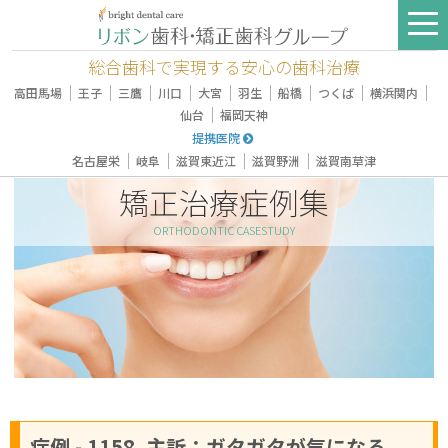
総合歯科で実現する安心の歯科治療
｜
｜
｜
｜
｜
｜
｜
｜
｜
高田馬場
王子
三鷹
川口
大宮
羽生
船橋
つくば
横浜関内
｜
仙台
福岡天神
提携医院
｜
｜
｜
｜
名古屋栄
岐阜
滋賀東近江
滋賀野洲
滋賀南草津
矯正治療症例集
ORTHODONTIC CASESTUDY
症例 - 1158, 主訴：ガタガタが気になる。,