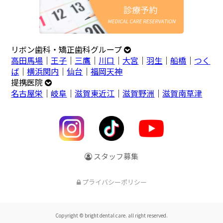
リボン歯科・矯正歯科グループ
高田馬場
｜
王子
｜
三鷹
｜
川口
｜
大宮
｜
羽生
｜
船橋
｜
つく
ば
｜
横浜関内
｜
仙台
｜
福岡天神
提携医院
名古屋栄
｜
岐阜
｜
滋賀東近江
｜
滋賀野洲
｜
滋賀南草津
スタッフ募集
プライバシーポリシー
Copyright © bright dental care. all right reserved.