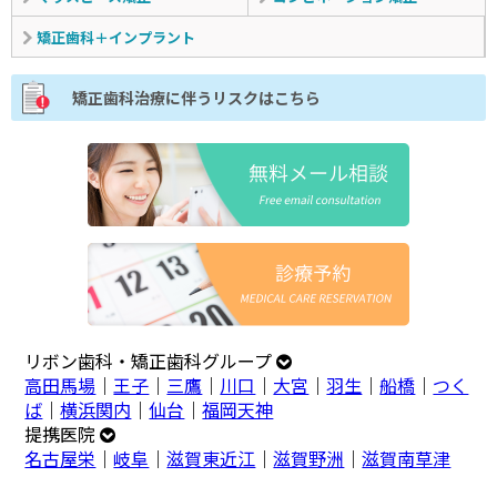
矯正歯科＋インプラント
矯正歯科治療に伴うリスクはこちら
リボン歯科・矯正歯科グループ
高田馬場
｜
王子
｜
三鷹
｜
川口
｜
大宮
｜
羽生
｜
船橋
｜
つく
ば
｜
横浜関内
｜
仙台
｜
福岡天神
提携医院
名古屋栄
｜
岐阜
｜
滋賀東近江
｜
滋賀野洲
｜
滋賀南草津