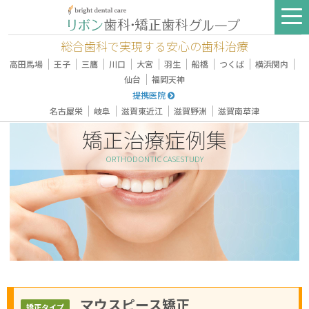
総合歯科で実現する安心の歯科治療
｜
｜
｜
｜
｜
｜
｜
｜
｜
高田馬場
王子
三鷹
川口
大宮
羽生
船橋
つくば
横浜関内
｜
仙台
福岡天神
提携医院
｜
｜
｜
｜
名古屋栄
岐阜
滋賀東近江
滋賀野洲
滋賀南草津
矯正治療症例集
ORTHODONTIC CASESTUDY
マウスピース矯正
矯正タイプ