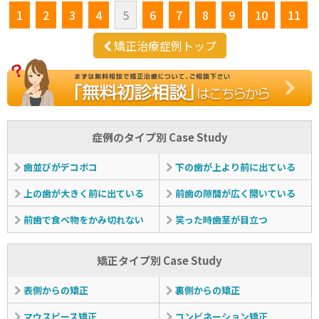
1
2
3
4
5
6
7
8
9
10
11
矯正治療症例トップ
症例のタイプ別 Case Study
歯並びがデコボコ
下の歯が上より前に出ている
上の歯が大きく前に出ている
前歯の隙間が広く開いている
前歯で食べ物をかみ切れない
笑った時歯茎が目立つ
矯正タイプ別 Case Study
表側からの矯正
裏側からの矯正
マウスピース矯正
コンビネーション矯正