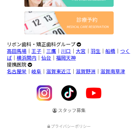
リボン歯科・矯正歯科グループ
高田馬場
｜
王子
｜
三鷹
｜
川口
｜
大宮
｜
羽生
｜
船橋
｜
つく
ば
｜
横浜関内
｜
仙台
｜
福岡天神
提携医院
名古屋栄
｜
岐阜
｜
滋賀東近江
｜
滋賀野洲
｜
滋賀南草津
スタッフ募集
プライバシーポリシー