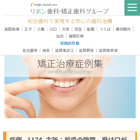
総合歯科で実現する安心の歯科治療
｜
｜
｜
｜
｜
｜
｜
｜
｜
高田馬場
王子
三鷹
川口
大宮
羽生
船橋
つくば
横浜関内
｜
仙台
福岡天神
提携医院
｜
｜
｜
｜
名古屋栄
岐阜
滋賀東近江
滋賀野洲
滋賀南草津
矯正治療症例集
ORTHODONTIC CASESTUDY
症例 - 1174, 主訴：前歯の隙間、受け口が