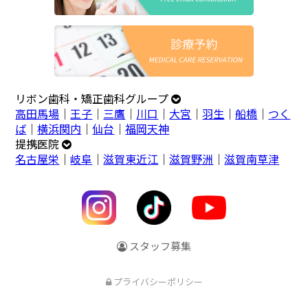
リボン歯科・矯正歯科グループ
高田馬場
｜
王子
｜
三鷹
｜
川口
｜
大宮
｜
羽生
｜
船橋
｜
つく
ば
｜
横浜関内
｜
仙台
｜
福岡天神
提携医院
名古屋栄
｜
岐阜
｜
滋賀東近江
｜
滋賀野洲
｜
滋賀南草津
スタッフ募集
プライバシーポリシー