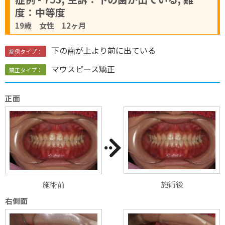
度：中等度
19歳 女性 12ヶ月
下の歯が上より前に出ている
症例タイプ：
マウスピース矯正
矯正タイプ：
正面
施術後
施術前
右側面