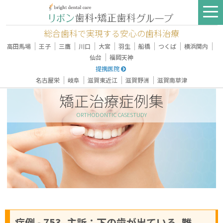
総合歯科で実現する安心の歯科治療
｜
｜
｜
｜
｜
｜
｜
｜
｜
高田馬場
王子
三鷹
川口
大宮
羽生
船橋
つくば
横浜関内
｜
仙台
福岡天神
提携医院
｜
｜
｜
｜
名古屋栄
岐阜
滋賀東近江
滋賀野洲
滋賀南草津
矯正治療症例集
ORTHODONTIC CASESTUDY
症例 - 753, 主訴：下の歯が出ている, 難