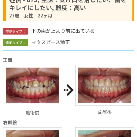
キレイにしたい, 難度：高い
27歳 女性 22ヶ月
下の歯が上より前に出ている
症例タイプ：
マウスピース矯正
矯正タイプ：
正面
施術後
施術前
右側貌