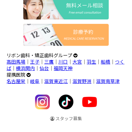
リボン歯科・矯正歯科グループ
高田馬場
｜
王子
｜
三鷹
｜
川口
｜
大宮
｜
羽生
｜
船橋
｜
つく
ば
｜
横浜関内
｜
仙台
｜
福岡天神
提携医院
名古屋栄
｜
岐阜
｜
滋賀東近江
｜
滋賀野洲
｜
滋賀南草津
スタッフ募集