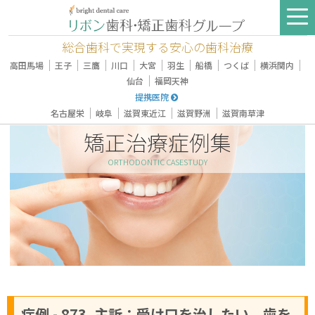
総合歯科で実現する安心の歯科治療
｜
｜
｜
｜
｜
｜
｜
｜
｜
高田馬場
王子
三鷹
川口
大宮
羽生
船橋
つくば
横浜関内
｜
仙台
福岡天神
提携医院
｜
｜
｜
｜
名古屋栄
岐阜
滋賀東近江
滋賀野洲
滋賀南草津
矯正治療症例集
ORTHODONTIC CASESTUDY
症例 - 873, 主訴：受け口を治したい、歯を