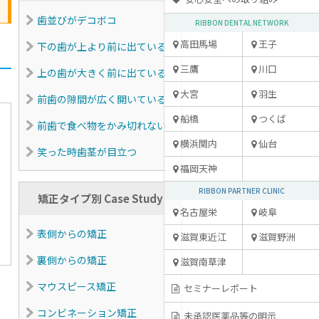
歯並びがデコボコ
RIBBON DENTAL NETWORK
高田馬場
王子
下の歯が上より前に出ている
三鷹
川口
上の歯が大きく前に出ている
大宮
羽生
前歯の隙間が広く開いている
船橋
つくば
前歯で食べ物をかみ切れない
横浜関内
仙台
笑った時歯茎が目立つ
福岡天神
RIBBON PARTNER CLINIC
矯正タイプ別 Case Study
名古屋栄
岐阜
表側からの矯正
滋賀東近江
滋賀野洲
裏側からの矯正
滋賀南草津
マウスピース矯正
セミナーレポート
コンビネーション矯正
未承認医薬品等の明示