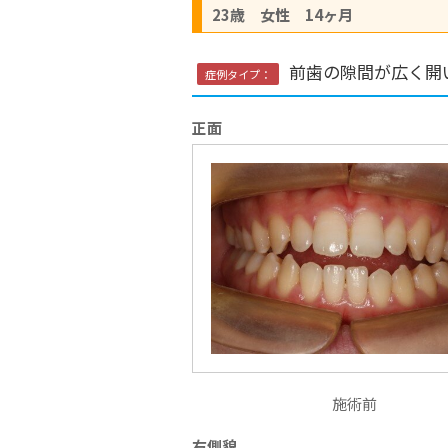
23歳 女性 14ヶ月
前歯の隙間が広く開
症例タイプ：
正面
施術前
右側貌