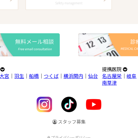
Safety management
プ
提携医院
大宮
｜
羽生
｜
船橋
｜
つくば
｜
横浜関内
｜
仙台
名古屋栄
｜
岐阜
南草津
スタッフ募集
プライバシーポリシー