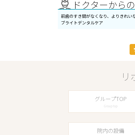
ドクターから
前歯のすき間がなくなり、よりきれい
ブライトデンタルケア
リ
グループTOP
Group top
院内の設備