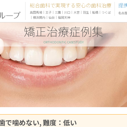
総合歯科で実現する安心の歯科治療
提
高田馬場
｜
王子
｜
三鷹
｜
川口
｜
大宮
｜
羽生
｜
船橋
｜
つくば
名古
｜
横浜関内
｜
仙台
｜
福岡天神
矯正治療症例集
ORTHODONTIC CASESTUDY
：前歯で噛めない, 難度：低い