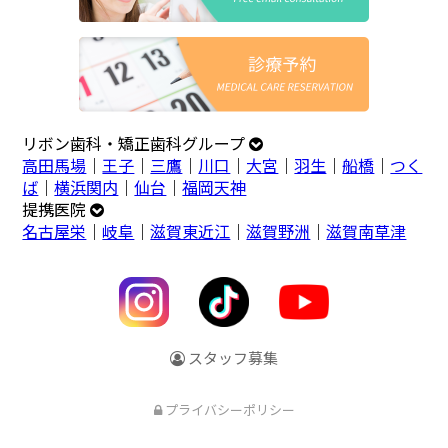
リボン歯科・矯正歯科グループ
高田馬場
｜
王子
｜
三鷹
｜
川口
｜
大宮
｜
羽生
｜
船橋
｜
つく
ば
｜
横浜関内
｜
仙台
｜
福岡天神
提携医院
名古屋栄
｜
岐阜
｜
滋賀東近江
｜
滋賀野洲
｜
滋賀南草津
スタッフ募集
プライバシーポリシー