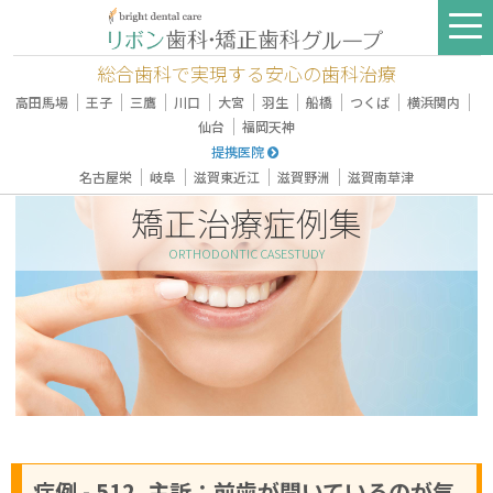
総合歯科で実現する安心の歯科治療
｜
｜
｜
｜
｜
｜
｜
｜
｜
高田馬場
王子
三鷹
川口
大宮
羽生
船橋
つくば
横浜関内
｜
仙台
福岡天神
提携医院
｜
｜
｜
｜
名古屋栄
岐阜
滋賀東近江
滋賀野洲
滋賀南草津
矯正治療症例集
ORTHODONTIC CASESTUDY
症例 - 512, 主訴：前歯が開いているのが気