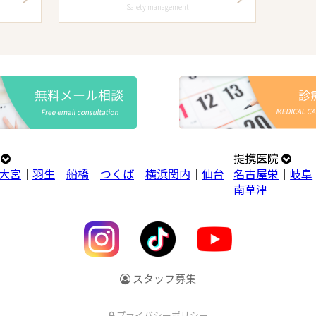
Safety management
プ
提携医院
大宮
｜
羽生
｜
船橋
｜
つくば
｜
横浜関内
｜
仙台
名古屋栄
｜
岐阜
南草津
スタッフ募集
プライバシーポリシー