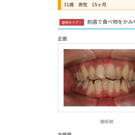
31歳 男性 15ヶ月
前歯で食べ物をかみ
症例タイプ：
正面
施術前
右側貌