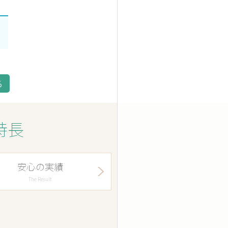
る
特長
安心の実績
The Result