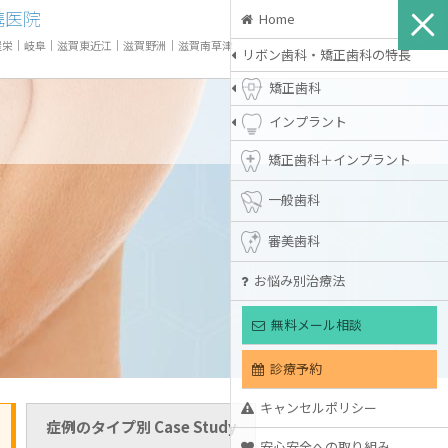
携医院
Home
屋栄
｜
岐阜
｜
滋賀東近江
｜
滋賀野洲
｜
滋賀南草津
リボン歯科・矯正歯科の特長
矯正歯科
インプラント
矯正歯科＋インプラント
一般歯科
審美歯科
お悩み別治療法
無料メール相談
診療予約
キャンセルポリシー
症例のタイプ別 Case Study
安心安全への取り組み