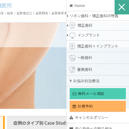
携医院
Home
屋栄
｜
岐阜
｜
滋賀東近江
｜
滋賀野洲
｜
滋賀南草津
リボン歯科・矯正歯科の特長
矯正歯科
インプラント
矯正歯科＋インプラント
一般歯科
審美歯科
お悩み別治療法
無料メール相談
診療予約
キャンセルポリシー
症例のタイプ別 Case Study
安心安全への取り組み