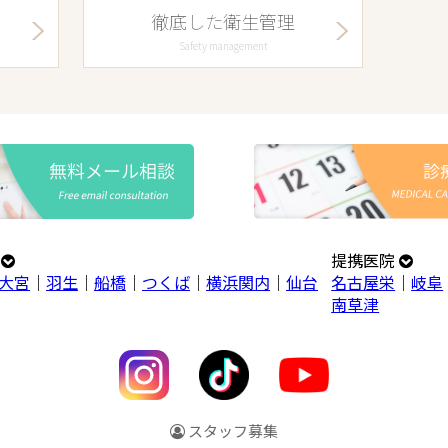
徹底した衛生管理
Safety management
プ
提携医院
大宮
｜
羽生
｜
船橋
｜
つくば
｜
横浜関内
｜
仙台
名古屋栄
｜
岐阜
南草津
スタッフ募集