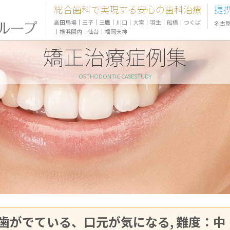
総合歯科で実現する安心の歯科治療
提
高田馬場
｜
王子
｜
三鷹
｜
川口
｜
大宮
｜
羽生
｜
船橋
｜
つくば
名古
｜
横浜関内
｜
仙台
｜
福岡天神
矯正治療症例集
ORTHODONTIC CASESTUDY
訴：前歯がでている、口元が気になる, 難度：中