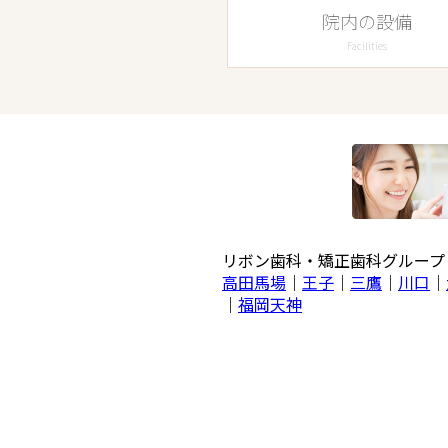
院内の設備
Facilities
リボン歯科・矯正歯科グルー
高田馬場
｜
王子
｜
三鷹
｜
川口
｜
｜
福岡天神