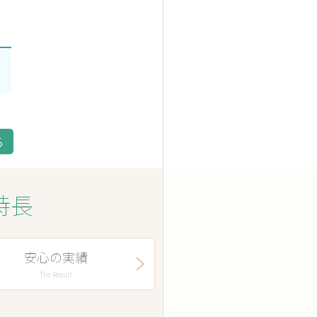
る
特長
安心の実績
The Result