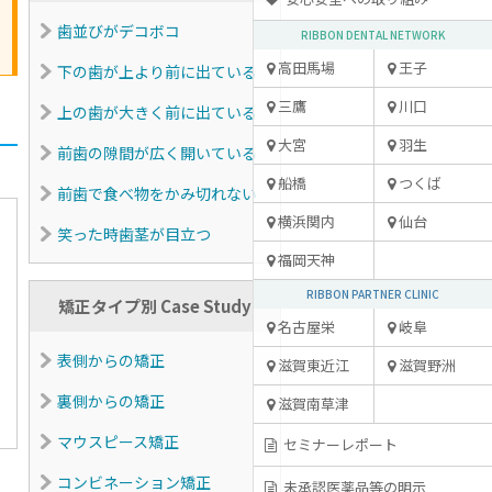
歯並びがデコボコ
RIBBON DENTAL NETWORK
高田馬場
王子
下の歯が上より前に出ている
三鷹
川口
上の歯が大きく前に出ている
大宮
羽生
前歯の隙間が広く開いている
船橋
つくば
前歯で食べ物をかみ切れない
横浜関内
仙台
笑った時歯茎が目立つ
福岡天神
RIBBON PARTNER CLINIC
矯正タイプ別 Case Study
名古屋栄
岐阜
表側からの矯正
滋賀東近江
滋賀野洲
裏側からの矯正
滋賀南草津
マウスピース矯正
セミナーレポート
コンビネーション矯正
未承認医薬品等の明示