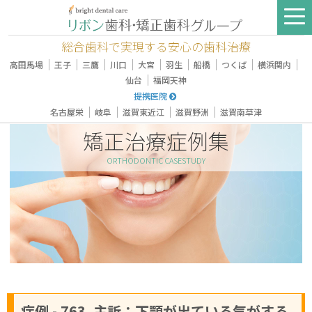
総合歯科で実現する安心の歯科治療
｜
｜
｜
｜
｜
｜
｜
｜
｜
高田馬場
王子
三鷹
川口
大宮
羽生
船橋
つくば
横浜関内
｜
仙台
福岡天神
提携医院
｜
｜
｜
｜
名古屋栄
岐阜
滋賀東近江
滋賀野洲
滋賀南草津
矯正治療症例集
ORTHODONTIC CASESTUDY
症例 - 763, 主訴：下顎が出ている気がする,