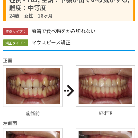
難度：中等度
24歳 女性 18ヶ月
前歯で食べ物をかみ切れない
症例タイプ：
マウスピース矯正
矯正タイプ：
正面
施術後
施術前
左側面