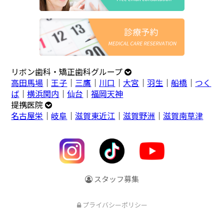
リボン歯科・矯正歯科グループ
高田馬場
｜
王子
｜
三鷹
｜
川口
｜
大宮
｜
羽生
｜
船橋
｜
つく
ば
｜
横浜関内
｜
仙台
｜
福岡天神
提携医院
名古屋栄
｜
岐阜
｜
滋賀東近江
｜
滋賀野洲
｜
滋賀南草津
スタッフ募集
プライバシーポリシー