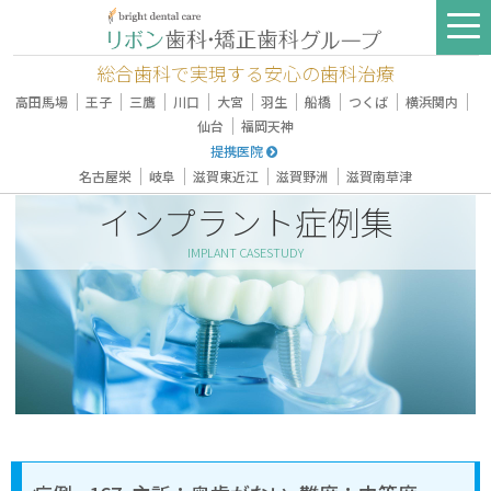
総合歯科で実現する安心の歯科治療
｜
｜
｜
｜
｜
｜
｜
｜
｜
高田馬場
王子
三鷹
川口
大宮
羽生
船橋
つくば
横浜関内
｜
仙台
福岡天神
提携医院
｜
｜
｜
｜
名古屋栄
岐阜
滋賀東近江
滋賀野洲
滋賀南草津
インプラント症例集
IMPLANT CASESTUDY