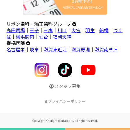
リボン歯科・矯正歯科グループ
高田馬場
｜
王子
｜
三鷹
｜
川口
｜
大宮
｜
羽生
｜
船橋
｜
つく
ば
｜
横浜関内
｜
仙台
｜
福岡天神
提携医院
名古屋栄
｜
岐阜
｜
滋賀東近江
｜
滋賀野洲
｜
滋賀南草津
スタッフ募集
プライバシーポリシー
Copyright © bright dental care. all right reserved.