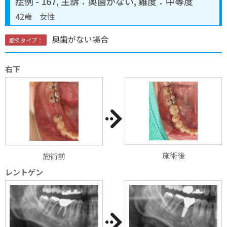
症例 - 167, 主訴：奥歯がない, 難度：中等度
42歳 女性
奥歯がない場合
症例タイプ：
右下
施術後
施術前
レントゲン