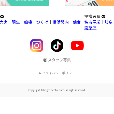
プ
提携医院
大宮
｜
羽生
｜
船橋
｜
つくば
｜
横浜関内
｜
仙台
名古屋栄
｜
岐阜
南草津
スタッフ募集
プライバシーポリシー
Copyright © bright dental care. all right reserved.