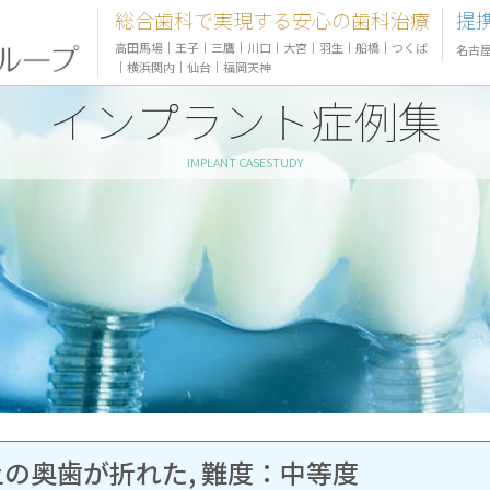
総合歯科で実現する安心の歯科治療
提
高田馬場
｜
王子
｜
三鷹
｜
川口
｜
大宮
｜
羽生
｜
船橋
｜
つくば
名古
｜
横浜関内
｜
仙台
｜
福岡天神
インプラント症例集
IMPLANT CASESTUDY
：左上の奥歯が折れた, 難度：中等度