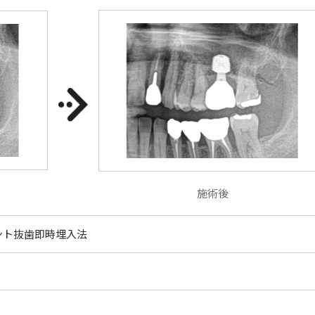
施術後
ント抜歯即時埋入法