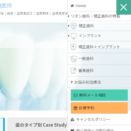
携医院
Home
屋栄
｜
岐阜
｜
滋賀東近江
｜
滋賀野洲
｜
滋賀南草津
リボン歯科・矯正歯科の特長
矯正歯科
インプラント
矯正歯科＋インプラント
一般歯科
審美歯科
お悩み別治療法
無料メール相談
診療予約
キャンセルポリシー
歯のタイプ別 Case Study
安心安全への取り組み