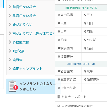
前歯がない場合
RIBBON DENTAL NETWORK
高田馬場
王子
奥歯がない場合
三鷹
川口
骨が足りない
大宮
羽生
歯が足りない
（先天性など）
船橋
つくば
多数歯欠損
横浜関内
仙台
1歯欠損
福岡天神
歯周病
RIBBON PARTNER CLINIC
矯正＋インプラント
名古屋栄
岐阜
滋賀東近江
滋賀野洲
インプラントの主なリス
滋賀南草津
クはこちら
セミナーレポート
未承認医薬品等の明示