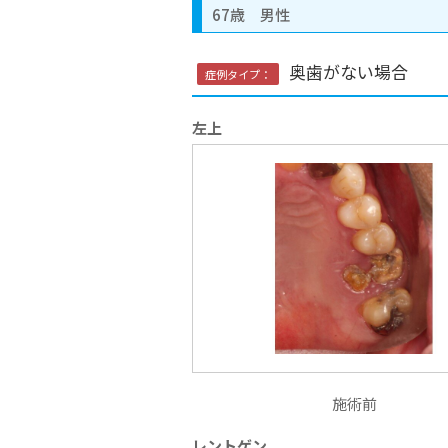
67歳 男性
奥歯がない場合
症例タイプ：
左上
施術前
レントゲン